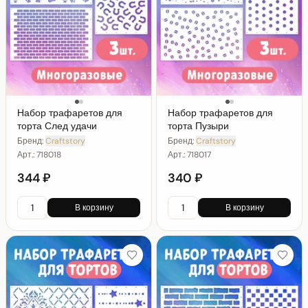
Набор трафаретов для
Набор трафаретов для
торта След удачи
торта Пузыри
Бренд:
Craftstory
Бренд:
Craftstory
Арт.:
718018
Арт.:
718017
344 ₽
340 ₽
В корзину
В корзину