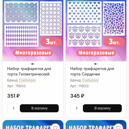
Набор трафаретов для
Набор трафаретов для
торта Геометрический
торта Сердечки
Бренд:
Craftstory
Бренд:
Craftstory
Арт.:
718013
Арт.:
718012
351 ₽
345 ₽
В корзину
В корзину