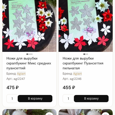
Ножи для вырубки
Ножи для вырубки
скрапбукинг Микс средних
скрапбукинг Пуансеттия
пуансеттий
пильчатая
Бренд:
Agiart
Бренд:
Agiart
Арт.:
agi2247
Арт.:
agi2246
475 ₽
455 ₽
В корзину
В корзину