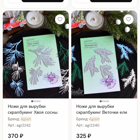
Ножи для вырубки
Ножи для вырубки
скрапбукинг Хвоя сосны
скрапбукинг Веточки ели
Бренд:
Agiart
Бренд:
Agiart
Арт.:
agi2242
Арт.:
agi2240
370 ₽
325 ₽