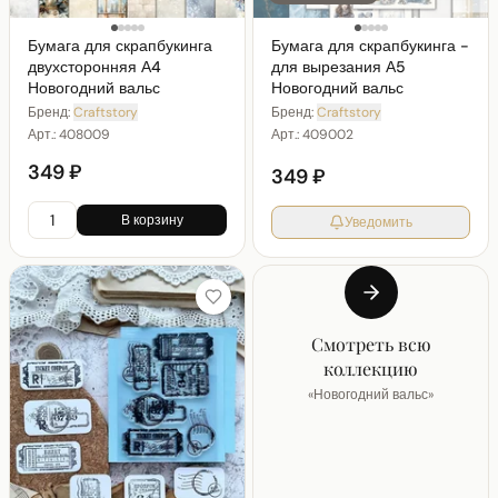
Бумага для скрапбукинга
Бумага для скрапбукинга -
двухсторонняя А4
для вырезания А5
Новогодний вальс
Новогодний вальс
Бренд:
Craftstory
Бренд:
Craftstory
Арт.:
408009
Арт.:
409002
349 ₽
349 ₽
В корзину
Уведомить
Смотреть всю
коллекцию
«
Новогодний вальс
»