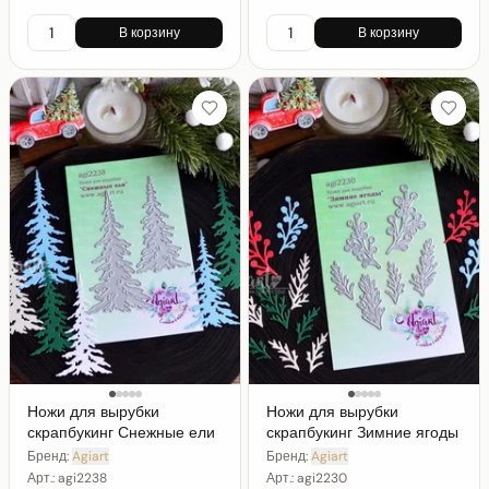
В корзину
В корзину
Ножи для вырубки
Ножи для вырубки
скрапбукинг Снежные ели
скрапбукинг Зимние ягоды
Бренд:
Agiart
Бренд:
Agiart
Арт.:
agi2238
Арт.:
agi2230