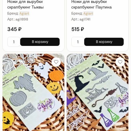
Ножи для вырубки
Ножи для вырубки
скрапбукинг Тыквы
скрапбукинг Паутина
Бренд:
Agiart
Бренд:
Agiart
Арт.:
agi1898
Арт.:
agi1741
345 ₽
515 ₽
В корзину
В корзину