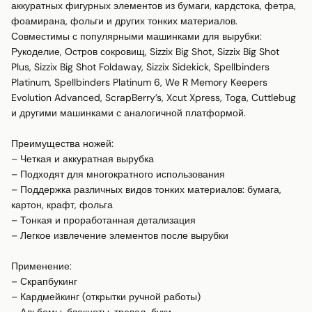
аккуратных фигурных элементов из бумаги, кардстока, фетра, 
фоамирана, фольги и других тонких материалов. 

Совместимы с популярными машинками для вырубки:

Рукоделие, Остров сокровищ, Sizzix Big Shot, Sizzix Big Shot 
Plus, Sizzix Big Shot Foldaway, Sizzix Sidekick, Spellbinders 
Platinum, Spellbinders Platinum 6, We R Memory Keepers 
Evolution Advanced, ScrapBerry’s, Xcut Xpress, Toga, Cuttlebug 
и другими машинками с аналогичной платформой.

Преимущества ножей:

– Четкая и аккуратная вырубка

– Подходят для многократного использования

– Поддержка различных видов тонких материалов: бумага, 
картон, крафт, фольга

– Тонкая и проработанная детализация

– Легкое извлечение элементов после вырубки

Применение:

– Скрапбукинг

– Кардмейкинг (открытки ручной работы)
