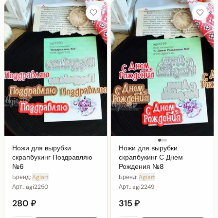
Ножи для вырубки
Ножи для вырубки
скрапбукинг Поздравляю
скрапбукинг С Днем
№6
Рождения №8
Бренд:
Agiart
Бренд:
Agiart
Арт.:
agi2250
Арт.:
agi2249
280 ₽
315 ₽