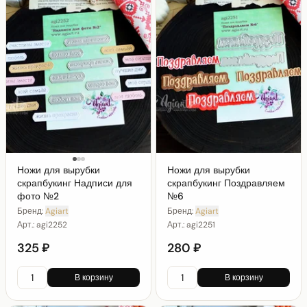
Ножи для вырубки
Ножи для вырубки
скрапбукинг Надписи для
скрапбукинг Поздравляем
фото №2
№6
Бренд:
Agiart
Бренд:
Agiart
Арт.:
agi2252
Арт.:
agi2251
325 ₽
280 ₽
В корзину
В корзину