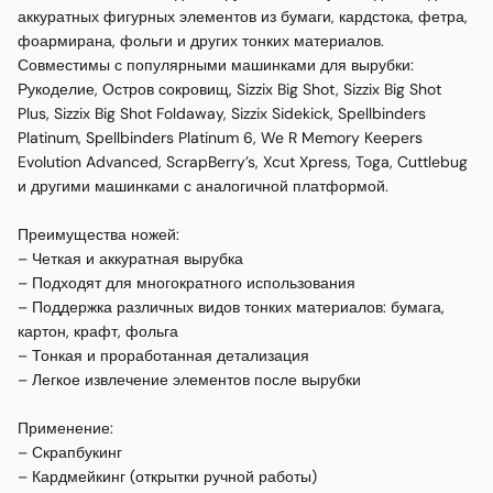
аккуратных фигурных элементов из бумаги, кардстока, фетра, 
фоармирана, фольги и других тонких материалов. 

Совместимы с популярными машинками для вырубки:

Рукоделие, Остров сокровищ, Sizzix Big Shot, Sizzix Big Shot 
Plus, Sizzix Big Shot Foldaway, Sizzix Sidekick, Spellbinders 
Platinum, Spellbinders Platinum 6, We R Memory Keepers 
Evolution Advanced, ScrapBerry’s, Xcut Xpress, Toga, Cuttlebug 
и другими машинками с аналогичной платформой.

Преимущества ножей:

– Четкая и аккуратная вырубка

– Подходят для многократного использования

– Поддержка различных видов тонких материалов: бумага, 
картон, крафт, фольга

– Тонкая и проработанная детализация

– Легкое извлечение элементов после вырубки

Применение:

– Скрапбукинг

– Кардмейкинг (открытки ручной работы)
