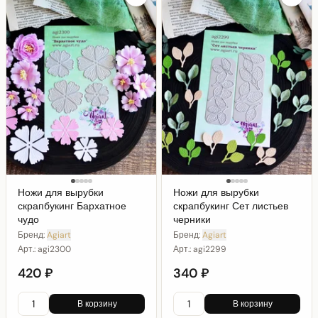
Ножи для вырубки
Ножи для вырубки
скрапбукинг Бархатное
скрапбукинг Сет листьев
чудо
черники
Бренд:
Agiart
Бренд:
Agiart
Арт.:
agi2300
Арт.:
agi2299
420 ₽
340 ₽
В корзину
В корзину