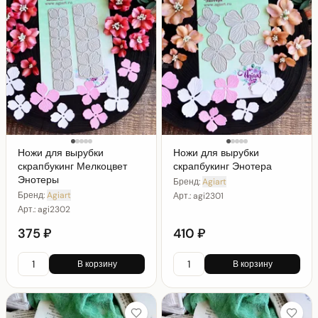
Ножи для вырубки
Ножи для вырубки
скрапбукинг Мелкоцвет
скрапбукинг Энотера
Энотеры
Бренд:
Agiart
Бренд:
Agiart
Арт.:
agi2301
Арт.:
agi2302
375 ₽
410 ₽
В корзину
В корзину