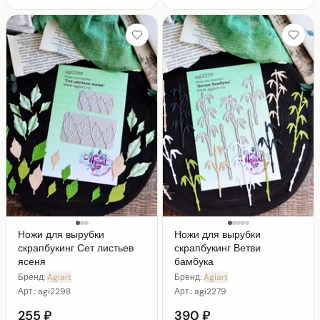
Ножи для вырубки
Ножи для вырубки
скрапбукинг Сет листьев
скрапбукинг Ветви
ясеня
бамбука
Бренд:
Agiart
Бренд:
Agiart
Арт.:
agi2298
Арт.:
agi2279
255 ₽
390 ₽