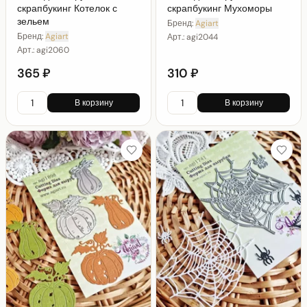
скрапбукинг Котелок с
скрапбукинг Мухоморы
зельем
Бренд:
Agiart
Бренд:
Agiart
Арт.:
agi2044
Арт.:
agi2060
365 ₽
310 ₽
В корзину
В корзину