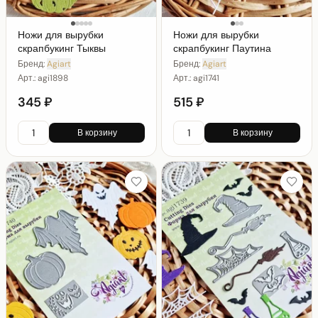
Ножи для вырубки
Ножи для вырубки
скрапбукинг Тыквы
скрапбукинг Паутина
Бренд:
Agiart
Бренд:
Agiart
Арт.:
agi1898
Арт.:
agi1741
345 ₽
515 ₽
В корзину
В корзину