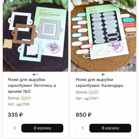
Ножи для вырубки
Ножи для вырубки
скрапбукинг Летопись в
скрапбукинг Календарь
архиве №2
Бренд:
Agiart
Бренд:
Agiart
Арт.:
agi2067
Арт.:
agi2156
335 ₽
850 ₽
В корзину
В корзину