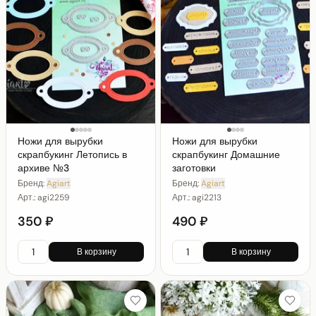
Ножи для вырубки
Ножи для вырубки
скрапбукинг Летопись в
скрапбукинг Домашние
архиве №3
заготовки
Бренд:
Agiart
Бренд:
Agiart
Арт.:
agi2259
Арт.:
agi2213
350 ₽
490 ₽
В корзину
В корзину