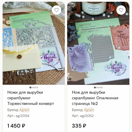
Ножи для вырубки
Нож для вырубки
скрапбукинг
скрапбукинг Опаленная
Торжественный конверт
страница №2
Бренд:
Agiart
Бренд:
Agiart
Арт.:
agi2054
Арт.:
agi2052
1 450 ₽
335 ₽