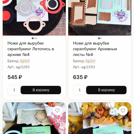
Ножи для вырубки
Ножи для вырубки
скрапбукинг Летопись в
скрапбукинг Архивные
архиве №4
листы №4
Бренд:
Agiart
Бренд:
Agiart
Арт.:
agi2295
Арт.:
agi2293
545 ₽
635 ₽
В корзину
В корзину