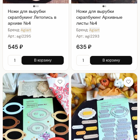
Ножи для вырубки
Ножи для вырубки
скрапбукинг Летопись в
скрапбукинг Архивные
архиве №4
листы №4
Бренд:
Agiart
Бренд:
Agiart
Арт.:
agi2295
Арт.:
agi2293
545 ₽
635 ₽
В корзину
В корзину