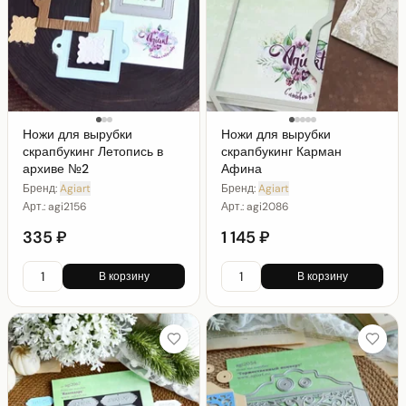
Ножи для вырубки
Ножи для вырубки
скрапбукинг Летопись в
скрапбукинг Карман
архиве №2
Афина
Бренд:
Agiart
Бренд:
Agiart
Арт.:
agi2156
Арт.:
agi2086
335 ₽
1 145 ₽
В корзину
В корзину