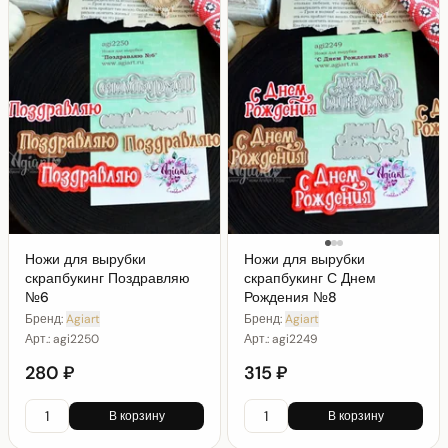
Ножи для вырубки
Ножи для вырубки
скрапбукинг Поздравляю
скрапбукинг С Днем
№6
Рождения №8
Бренд:
Agiart
Бренд:
Agiart
Арт.:
agi2250
Арт.:
agi2249
280 ₽
315 ₽
В корзину
В корзину