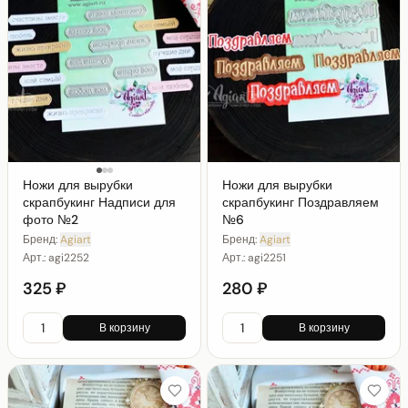
Ножи для вырубки
Ножи для вырубки
скрапбукинг Надписи для
скрапбукинг Поздравляем
фото №2
№6
Бренд:
Agiart
Бренд:
Agiart
Арт.:
agi2252
Арт.:
agi2251
325 ₽
280 ₽
В корзину
В корзину