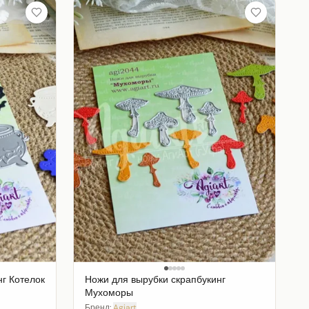
г Котелок
Ножи для вырубки скрапбукинг
Мухоморы
Бренд:
Agiart