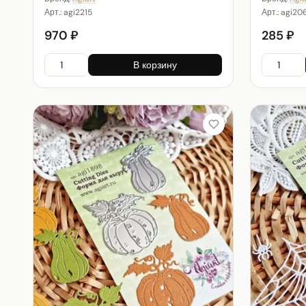
Арт.:
agi2215
Арт.:
agi20
970 ₽
285 ₽
В корзину