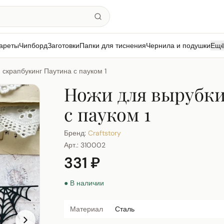
ареты
Чипборд
Заготовки
Папки для тиснения
Чернила и подушки
Ещ
 скрапбукинг Паутина с пауком 1
Ножи для вырубки
с пауком 1
Бренд:
Craftstory
Арт.:
310002
331 ₽
● В наличии
Материал
Сталь