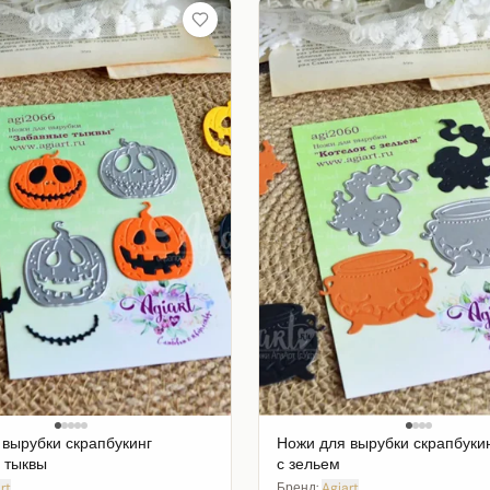
 вырубки скрапбукинг
Ножи для вырубки скрапбукин
 тыквы
с зельем
rt
Бренд:
Agiart