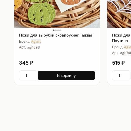
Ножи для вырубки скрапбукинг Тыквы
Ножи для
Паутина
Бренд:
Agiart
Бренд:
Agia
Арт.:
agi1898
Арт.:
agi1741
345 ₽
515 ₽
В корзину