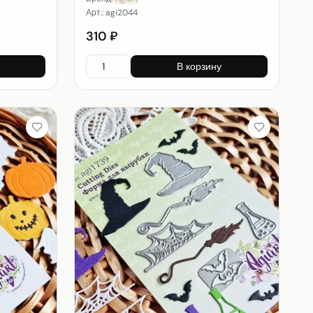
Арт.:
agi2044
310 ₽
В корзину