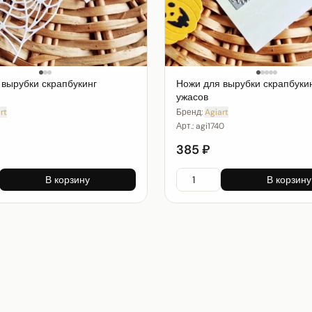
 вырубки скрапбукинг
Ножи для вырубки скрапбуки
ужасов
rt
Бренд:
Agiart
Арт.:
agi1740
385 ₽
В корзину
В корзину