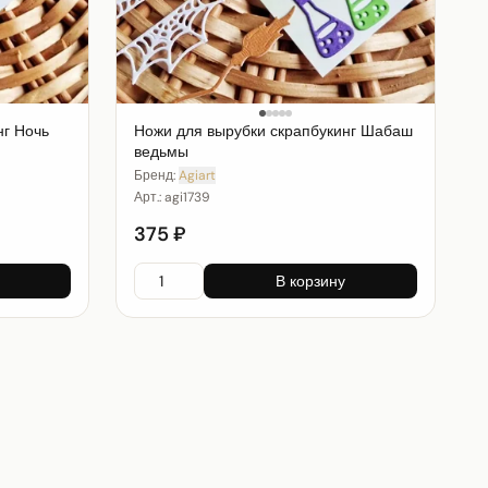
нг Ночь
Ножи для вырубки скрапбукинг Шабаш
ведьмы
Бренд:
Agiart
Арт.:
agi1739
375 ₽
В корзину