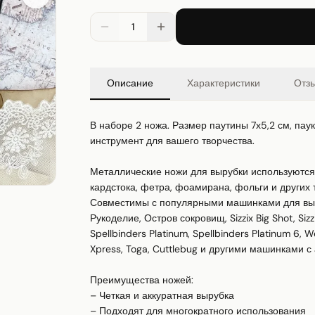
1
Описание
Характеристики
Отз
В наборе 2 ножа. Размер паутины 7х5,2 см, паук
инструмент для вашего творчества.

Металлические ножи для вырубки используются 
кардстока, фетра, фоамирана, фольги и других т
Совместимы с популярными машинками для выр
Рукоделие, Остров сокровищ, Sizzix Big Shot, Sizzix 
Spellbinders Platinum, Spellbinders Platinum 6, 
Xpress, Toga, Cuttlebug и другими машинками с
Преимущества ножей:

– Четкая и аккуратная вырубка

– Подходят для многократного использования
