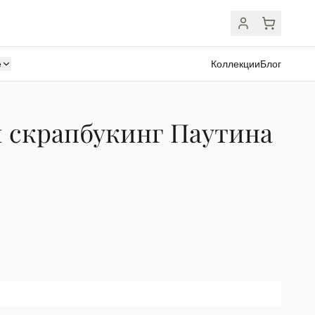
ё
Коллекции
Блог
 скрапбукинг Паутина