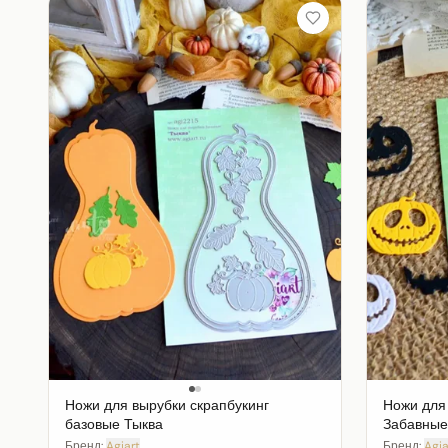
Ножи для вырубки скрапбукинг
Ножи для
базовые Тыква
Забавные
Бренд:
Agiart
Бренд:
Agia