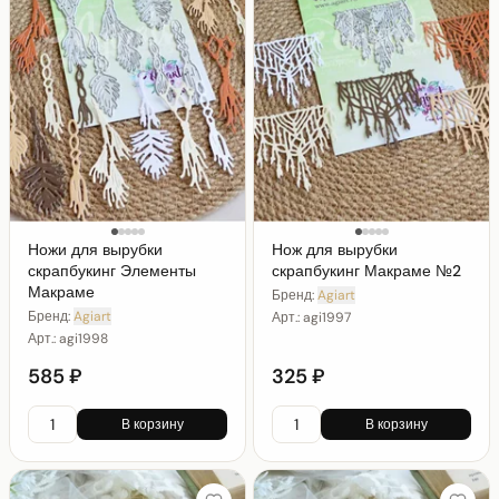
Ножи для вырубки
Нож для вырубки
скрапбукинг Элементы
скрапбукинг Макраме №2
Макраме
Бренд:
Agiart
Бренд:
Agiart
Арт.:
agi1997
Арт.:
agi1998
585 ₽
325 ₽
В корзину
В корзину