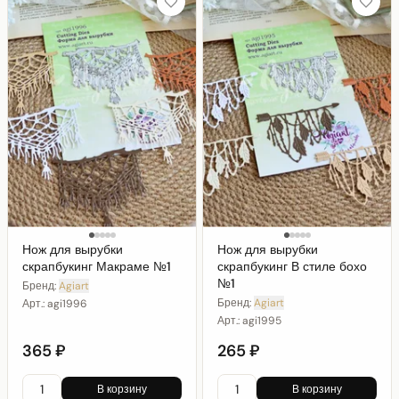
Нож для вырубки
Нож для вырубки
скрапбукинг Макраме №1
скрапбукинг В стиле бохо
№1
Бренд:
Agiart
Бренд:
Agiart
Арт.:
agi1996
Арт.:
agi1995
365 ₽
265 ₽
В корзину
В корзину