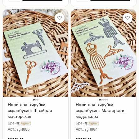
Ножи для вырубки
Ножи для вырубки
скрапбукинг Швейная
скрапбукинг Мастерская
мастерская
модельера
Бренд:
Agiart
Бренд:
Agiart
Арт.:
agi1885
Арт.:
agi1884