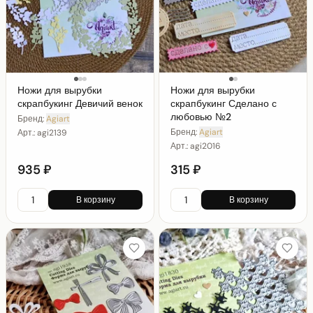
Ножи для вырубки
Ножи для вырубки
скрапбукинг Девичий венок
скрапбукинг Сделано с
любовью №2
Бренд:
Agiart
Бренд:
Agiart
Арт.:
agi2139
Арт.:
agi2016
935 ₽
315 ₽
В корзину
В корзину