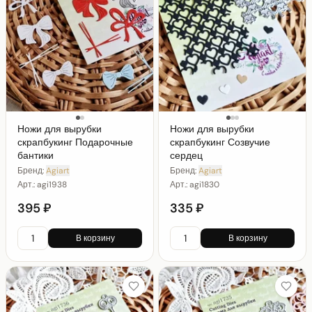
Ножи для вырубки
Ножи для вырубки
скрапбукинг Подарочные
скрапбукинг Созвучие
бантики
сердец
Бренд:
Agiart
Бренд:
Agiart
Арт.:
agi1938
Арт.:
agi1830
395 ₽
335 ₽
В корзину
В корзину