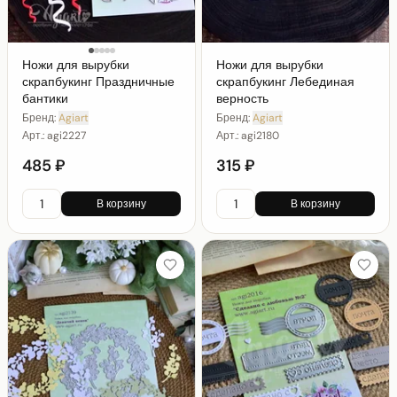
Ножи для вырубки
Ножи для вырубки
скрапбукинг Праздничные
скрапбукинг Лебединая
бантики
верность
Бренд:
Agiart
Бренд:
Agiart
Арт.:
agi2227
Арт.:
agi2180
485 ₽
315 ₽
В корзину
В корзину