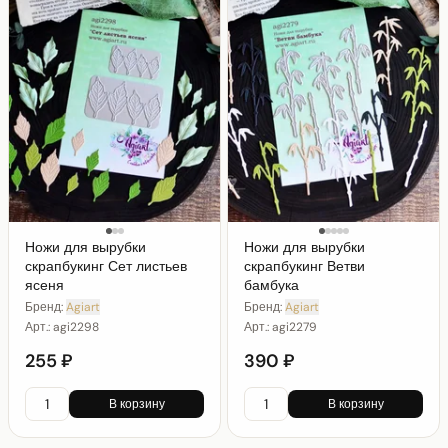
Ножи для вырубки
Ножи для вырубки
скрапбукинг Сет листьев
скрапбукинг Ветви
ясеня
бамбука
Бренд:
Agiart
Бренд:
Agiart
Арт.:
agi2298
Арт.:
agi2279
255 ₽
390 ₽
В корзину
В корзину