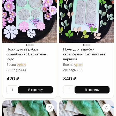
Ножи для вырубки
Ножи для вырубки
скрапбукинг Бархатное
скрапбукинг Сет листьев
чудо
черники
Бренд:
Agiart
Бренд:
Agiart
Арт.:
agi2300
Арт.:
agi2299
420 ₽
340 ₽
В корзину
В корзину