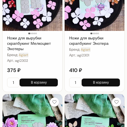
Ножи для вырубки
Ножи для вырубки
скрапбукинг Мелкоцвет
скрапбукинг Энотера
Энотеры
Бренд:
Agiart
Бренд:
Agiart
Арт.:
agi2301
Арт.:
agi2302
375 ₽
410 ₽
В корзину
В корзину