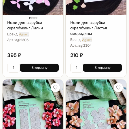
Ножи для вырубки
Ножи для вырубки
скрапбукинг Лилии
скрапбукинг Листья
смородины
Бренд:
Agiart
Бренд:
Agiart
Арт.:
agi2305
Арт.:
agi2304
395 ₽
210 ₽
В корзину
В корзину