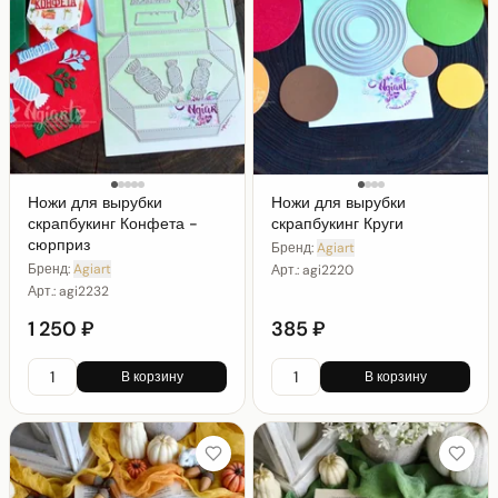
Ножи для вырубки
Ножи для вырубки
скрапбукинг Конфета -
скрапбукинг Круги
сюрприз
Бренд:
Agiart
Бренд:
Agiart
Арт.:
agi2220
Арт.:
agi2232
1 250 ₽
385 ₽
В корзину
В корзину