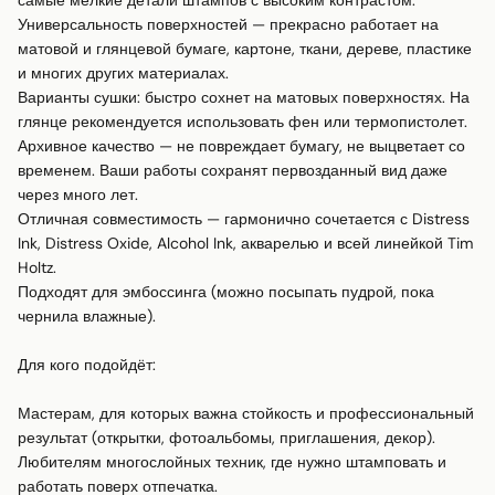
самые мелкие детали штампов с высоким контрастом.

Универсальность поверхностей — прекрасно работает на 
матовой и глянцевой бумаге, картоне, ткани, дереве, пластике 
и многих других материалах.

Варианты сушки: быстро сохнет на матовых поверхностях. На 
глянце рекомендуется использовать фен или термопистолет.

Архивное качество — не повреждает бумагу, не выцветает со 
временем. Ваши работы сохранят первозданный вид даже 
через много лет.

Отличная совместимость — гармонично сочетается с Distress 
Ink, Distress Oxide, Alcohol Ink, акварелью и всей линейкой Tim 
Holtz.

Подходят для эмбоссинга (можно посыпать пудрой, пока 
чернила влажные).

Для кого подойдёт:

Мастерам, для которых важна стойкость и профессиональный 
результат (открытки, фотоальбомы, приглашения, декор).

Любителям многослойных техник, где нужно штамповать и 
работать поверх отпечатка.
