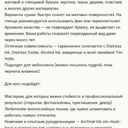
матовой и глянцевой бумаге, картоне, ткани, дереве, пластике 
и многих других материалах.

Варианты сушки: быстро сохнет на матовых поверхностях. На 
глянце рекомендуется использовать фен или термопистолет.

Архивное качество — не повреждает бумагу, не выцветает со 
временем. Ваши работы сохранят первозданный вид даже 
через много лет.

Отличная совместимость — гармонично сочетается с Distress 
Ink, Distress Oxide, Alcohol Ink, акварелью и всей линейкой Tim 
Holtz.

Подходят для эмбоссинга (можно посыпать пудрой, пока 
чернила влажные).

Для кого подойдёт:

Мастерам, для которых важна стойкость и профессиональный 
результат (открытки, фотоальбомы, приглашения, декор).

Любителям многослойных техник, где нужно штамповать и 
работать поверх отпечатка.

Новичкам и опытным рукодельницам — Archival Ink это must-
have в коллекции для надёжных и долговечных проектов.
