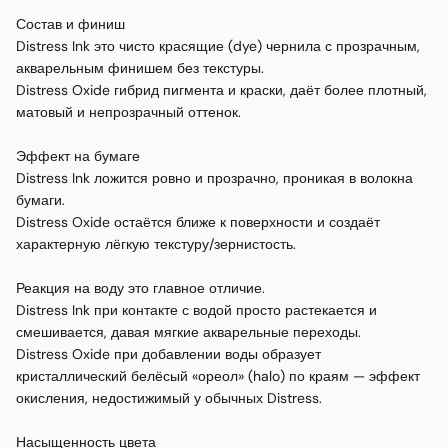
Состав и финиш 

Distress Ink это чисто красящие (dye) чернила с прозрачным, 
акварельным финишем без текстуры. 

Distress Oxide гибрид пигмента и краски, даёт более плотный, 
матовый и непрозрачный оттенок.

Эффект на бумаге 

Distress Ink ложится ровно и прозрачно, проникая в волокна 
бумаги. 

Distress Oxide остаётся ближе к поверхности и создаёт 
характерную лёгкую текстуру/зернистость.

Реакция на воду это главное отличие. 

Distress Ink при контакте с водой просто растекается и 
смешивается, давая мягкие акварельные переходы. 

Distress Oxide при добавлении воды образует 
кристаллический белёсый «ореол» (halo) по краям — эффект 
окисления, недостижимый у обычных Distress.

Насыщенность цвета 
