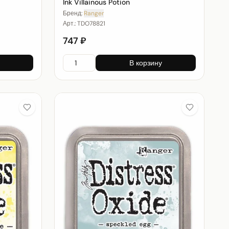
Ink Villainous Potion
Бренд:
Ranger
Арт.:
TDO78821
747 ₽
В корзину