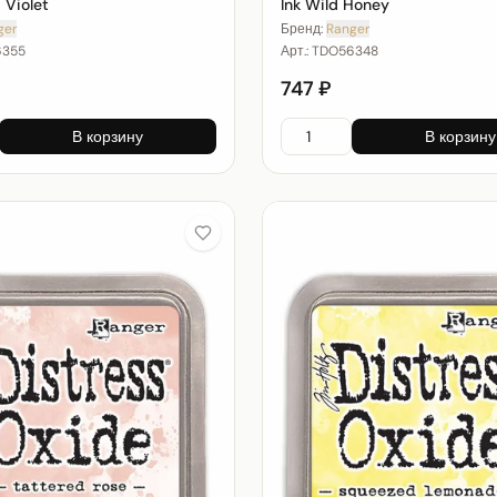
 Violet
Ink Wild Honey
ger
Бренд:
Ranger
6355
Арт.:
TDO56348
747 ₽
В корзину
В корзину