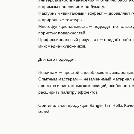
Универсальность нанесения — отлично работают
и прямым нанесением на бумагу.

Фактурный «винтажный» эффект — добавляют глу
и природные текстуры.

Многофункциональность — подходят не только дл
пористых поверхностей.

Профессиональный результат — придаёт работам
миксмедиа-художников.

Для кого подойдёт:

Новичкам — простой способ освоить акварельны
Опытным мастерам — незаменимый материал дл
проектов и винтажных композиций, особенно тем, 
расширить палитру эффектов.

Оригинальная продукция Ranger Tim Holtz. Каче
миру!