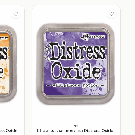
ss Oxide
Штемпельная подушка Distress Oxide