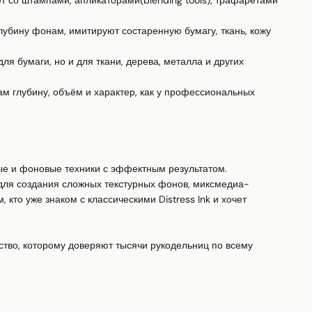
 со штампами, апликаторами(blending tools), трафаретами 
бину фонам, имитируют состаренную бумагу, ткань, кожу 
я бумаги, но и для ткани, дерева, металла и других 
 глубину, объём и характер, как у профессиональных 
е и фоновые техники с эффектным результатом.

я создания сложных текстурных фонов, миксмедиа-
кто уже знаком с классическими Distress Ink и хочет 
ство, которому доверяют тысячи рукодельниц по всему 