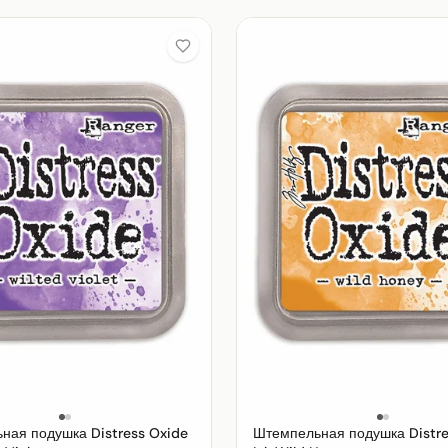
ная подушка Distress Oxide
Штемпельная подушка Distre