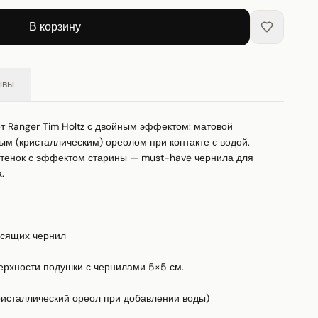
В корзину
ывы
от Ranger Tim Holtz с двойным эффектом: матовой 
м (кристаллическим) ореолом при контакте с водой. 
ттенок с эффектом старины — must-have чернила для 


асящих чернил

верхности подушки с чернилами 5×5 см.

исталлический ореол при добавлении воды)
