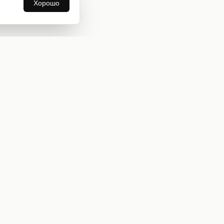
Хорошо
Информация
О нас
Оплата и доставка
Бонусная программа
Коллекции
Блог