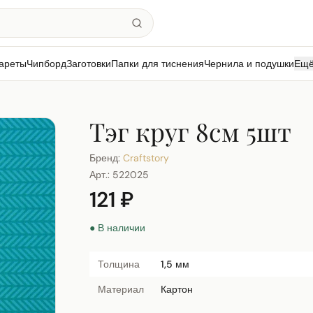
ареты
Чипборд
Заготовки
Папки для тиснения
Чернила и подушки
Ещ
Тэг круг 8см 5шт
Бренд:
Craftstory
Арт.:
522025
121 ₽
● В наличии
Толщина
1,5 мм
Материал
Картон