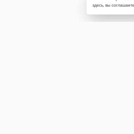
здесь, вы соглашает
Интернет-магазин товаров для творчества
info@craftstory.ru
г. Краснодар