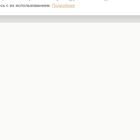
есь с их использованием.
Подробнее
Каталог
Наборы бумаги
Ножи для вырубки
Штампы
Трафареты
Чипборд