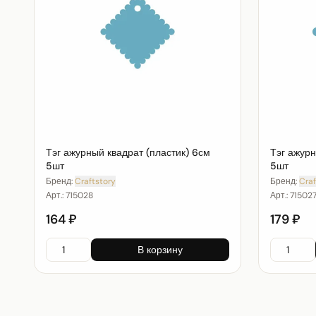
Тэг ажурный квадрат (пластик) 6см
Тэг ажурн
5шт
5шт
Бренд:
Craftstory
Бренд:
Craf
Арт.:
715028
Арт.:
71502
164 ₽
179 ₽
В корзину