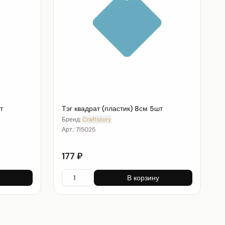
т
Тэг квадрат (пластик) 8см 5шт
Бренд:
Craftstory
Арт.:
715025
177 ₽
В корзину