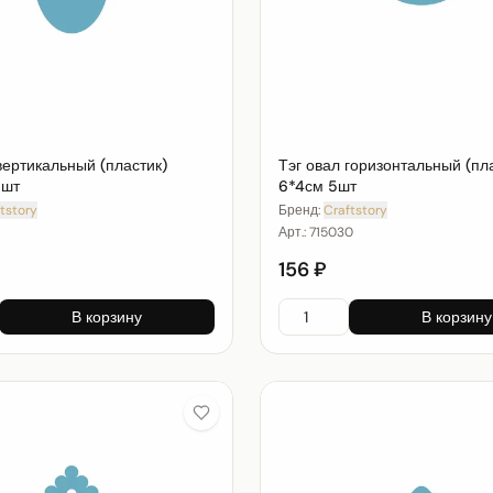
вертикальный (пластик)
Тэг овал горизонтальный (пл
5шт
6*4см 5шт
tstory
Бренд:
Craftstory
Арт.:
715030
156 ₽
В корзину
В корзину