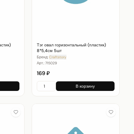
астик)
Тэг овал горизонтальный (пластик)
8*5,4см 5шт
Бренд:
Craftstory
Арт.:
715029
169 ₽
В корзину