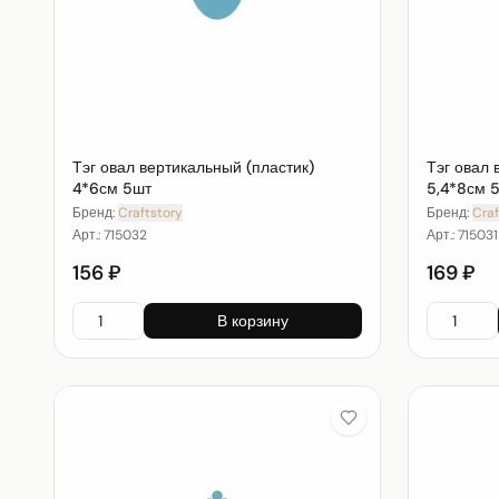
Тэг овал вертикальный (пластик)
Тэг овал 
4*6см 5шт
5,4*8см 
Бренд:
Craftstory
Бренд:
Craf
Арт.:
715032
Арт.:
715031
156 ₽
169 ₽
В корзину