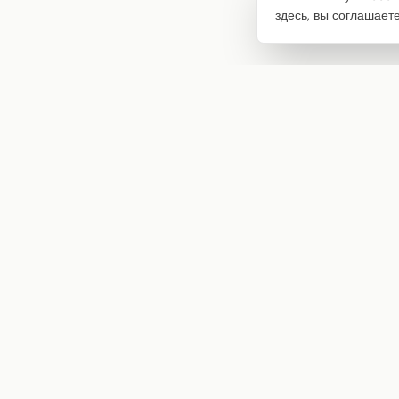
здесь, вы соглашает
Интернет-магазин товаров для творчества
info@craftstory.ru
г. Краснодар