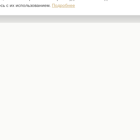
есь с их использованием.
Подробнее
Каталог
Наборы бумаги
Ножи для вырубки
Штампы
Трафареты
Чипборд