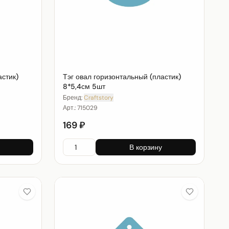
астик)
Тэг овал горизонтальный (пластик)
8*5,4см 5шт
Бренд:
Craftstory
Арт.:
715029
169 ₽
В корзину