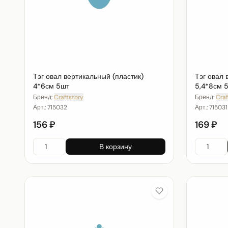
Тэг овал вертикальный (пластик)
Тэг овал 
4*6см 5шт
5,4*8см 
Бренд:
Craftstory
Бренд:
Craf
Арт.:
715032
Арт.:
715031
156 ₽
169 ₽
В корзину