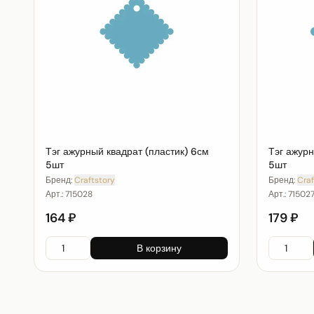
Тэг ажурный квадрат (пластик) 6см
Тэг ажурн
5шт
5шт
Бренд:
Craftstory
Бренд:
Craf
Арт.:
715028
Арт.:
71502
164 ₽
179 ₽
В корзину