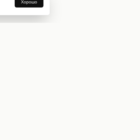
Хорошо
Информация
О нас
Оплата и доставка
Бонусная программа
Коллекции
Блог