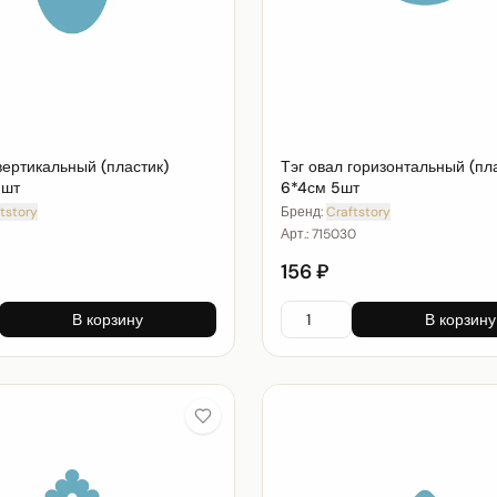
вертикальный (пластик)
Тэг овал горизонтальный (пл
5шт
6*4см 5шт
tstory
Бренд:
Craftstory
Арт.:
715030
156 ₽
В корзину
В корзину