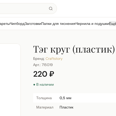
ареты
Чипборд
Заготовки
Папки для тиснения
Чернила и подушки
Ещ
Тэг круг (пластик)
Бренд:
Craftstory
Арт.:
715019
220 ₽
● В наличии
Толщина
0,5 мм
Материал
Пластик