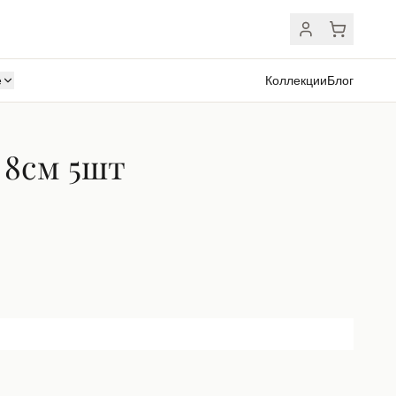
ё
Коллекции
Блог
 8см 5шт