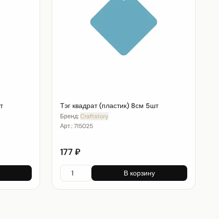
т
Тэг квадрат (пластик) 8см 5шт
Бренд:
Craftstory
Арт.:
715025
177 ₽
В корзину