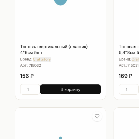
Тэг овал вертикальный (пластик)
Тэг овал 
4*6см 5шт
5,4*8см 
Бренд:
Craftstory
Бренд:
Craf
Арт.:
715032
Арт.:
715031
156 ₽
169 ₽
В корзину