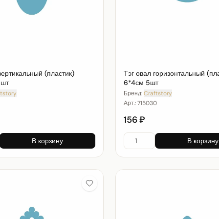
вертикальный (пластик)
Тэг овал горизонтальный (пл
5шт
6*4см 5шт
tstory
Бренд:
Craftstory
Арт.:
715030
156 ₽
В корзину
В корзину