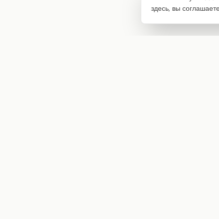
здесь, вы соглашает
Интернет-магазин товаров для творчества
info@craftstory.ru
г. Краснодар