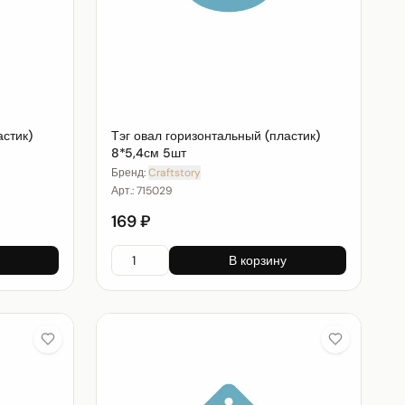
астик)
Тэг овал горизонтальный (пластик)
8*5,4см 5шт
Бренд:
Craftstory
Арт.:
715029
169 ₽
В корзину