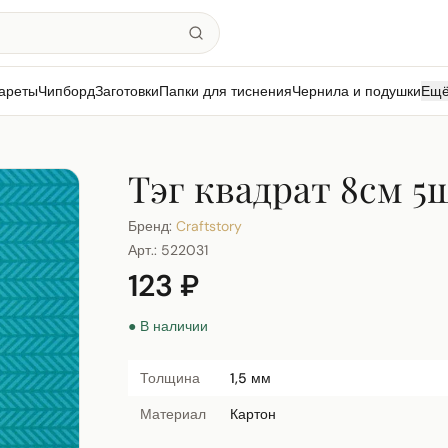
ареты
Чипборд
Заготовки
Папки для тиснения
Чернила и подушки
Ещ
Тэг квадрат 8см 5
Бренд:
Craftstory
Арт.:
522031
123 ₽
● В наличии
Толщина
1,5 мм
Материал
Картон