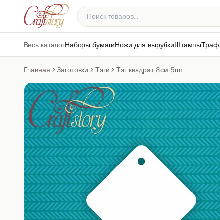
Весь каталог
Наборы бумаги
Ножи для вырубки
Штампы
Траф
Главная
Заготовки
Тэги
Тэг квадрат 8см 5шт