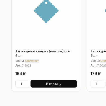
Тэг ажурный квадрат (пластик) 6см
Тэг ажурн
5шт
5шт
Бренд:
Craftstory
Бренд:
Craf
Арт.:
715028
Арт.:
71502
164 ₽
179 ₽
В корзину