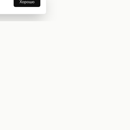
Хорошо
Информация
О нас
Оплата и доставка
Бонусная программа
Коллекции
Блог