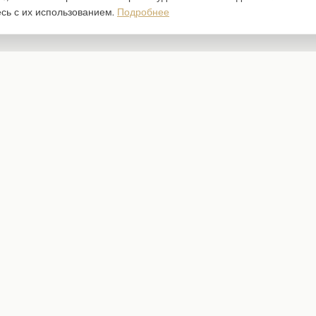
есь с их использованием.
Подробнее
Каталог
Наборы бумаги
Ножи для вырубки
Штампы
Трафареты
Чипборд