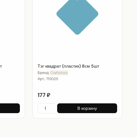
т
Тэг квадрат (пластик) 8см 5шт
Бренд:
Craftstory
Арт.:
715025
177 ₽
В корзину