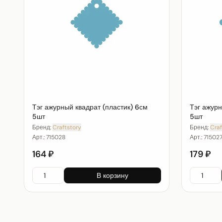
Тэг ажурный квадрат (пластик) 6см
Тэг ажурн
5шт
5шт
Бренд:
Craftstory
Бренд:
Craf
Арт.:
715028
Арт.:
71502
164 ₽
179 ₽
В корзину