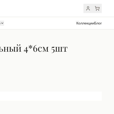
ё
Коллекции
Блог
льный 4*6см 5шт