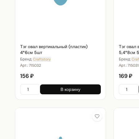
Тэг овал вертикальный (пластик)
Тэг овал 
4*6см 5шт
5,4*8см 
Бренд:
Craftstory
Бренд:
Craf
Арт.:
715032
Арт.:
715031
156 ₽
169 ₽
В корзину