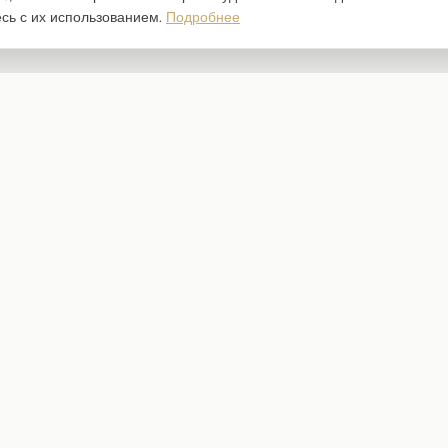
есь с их использованием.
Подробнее
Каталог
Наборы бумаги
Ножи для вырубки
Штампы
Трафареты
Чипборд