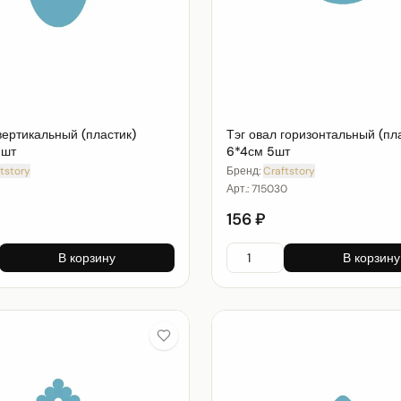
вертикальный (пластик)
Тэг овал горизонтальный (пл
5шт
6*4см 5шт
tstory
Бренд:
Craftstory
Арт.:
715030
156 ₽
В корзину
В корзину