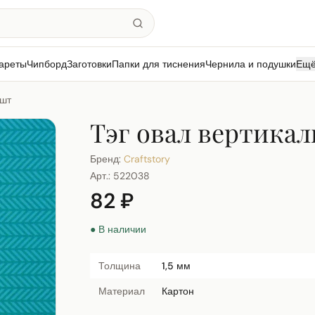
ареты
Чипборд
Заготовки
Папки для тиснения
Чернила и подушки
Ещ
5шт
Тэг овал вертика
Бренд:
Craftstory
Арт.:
522038
82 ₽
● В наличии
Толщина
1,5 мм
Материал
Картон