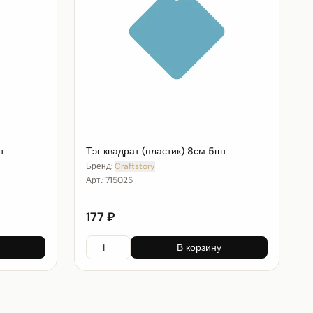
т
Тэг квадрат (пластик) 8см 5шт
Бренд:
Craftstory
Арт.:
715025
177 ₽
В корзину