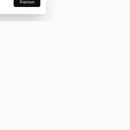
Хорошо
Информация
О нас
Оплата и доставка
Бонусная программа
Коллекции
Блог