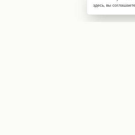
здесь, вы соглашает
Интернет-магазин товаров для творчества
info@craftstory.ru
г. Краснодар