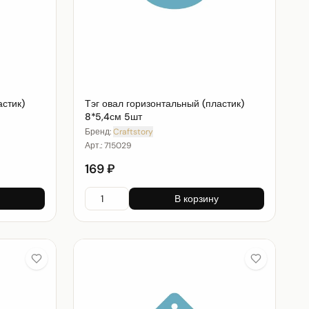
астик)
Тэг овал горизонтальный (пластик)
8*5,4см 5шт
Бренд:
Craftstory
Арт.:
715029
169 ₽
В корзину