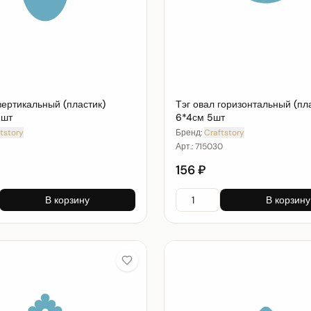
вертикальный (пластик)
Тэг овал горизонтальный (пл
5шт
6*4см 5шт
tstory
Бренд:
Craftstory
Арт.:
715030
156 ₽
В корзину
В корзину