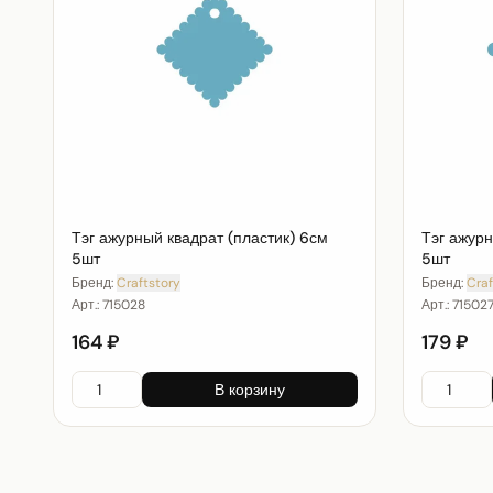
Тэг ажурный квадрат (пластик) 6см
Тэг ажурн
5шт
5шт
Бренд:
Craftstory
Бренд:
Craf
Арт.:
715028
Арт.:
71502
164 ₽
179 ₽
В корзину