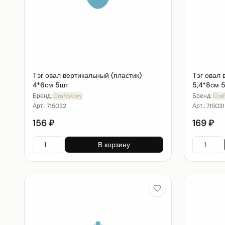
Тэг овал вертикальный (пластик)
Тэг овал 
4*6см 5шт
5,4*8см 
Бренд:
Craftstory
Бренд:
Craf
Арт.:
715032
Арт.:
715031
156 ₽
169 ₽
В корзину