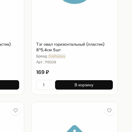
астик)
Тэг овал горизонтальный (пластик)
8*5,4см 5шт
Бренд:
Craftstory
Арт.:
715029
169 ₽
В корзину