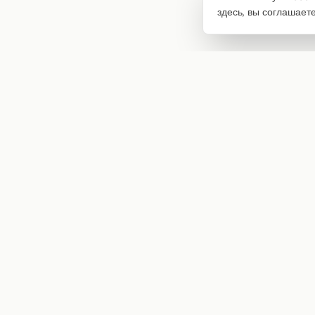
здесь, вы соглашает
Интернет-магазин товаров для творчества
info@craftstory.ru
г. Краснодар