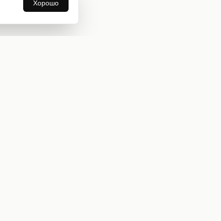
Хорошо
Информация
О нас
Оплата и доставка
Бонусная программа
Коллекции
Блог