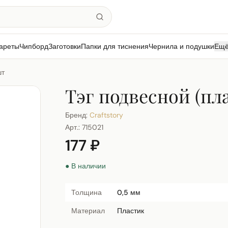
ареты
Чипборд
Заготовки
Папки для тиснения
Чернила и подушки
Ещ
шт
Тэг подвесной (пл
Бренд:
Craftstory
Арт.:
715021
177 ₽
● В наличии
Толщина
0,5 мм
Материал
Пластик