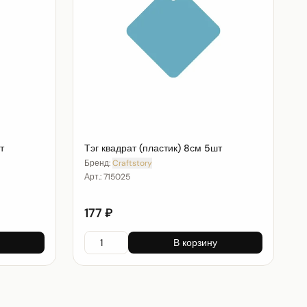
т
Тэг квадрат (пластик) 8см 5шт
Бренд:
Craftstory
Арт.:
715025
177 ₽
В корзину