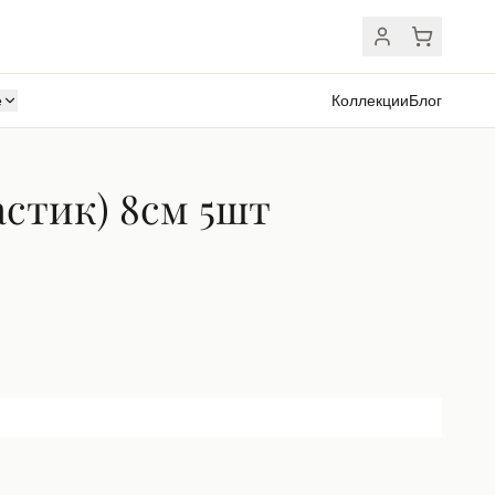
ё
Коллекции
Блог
астик) 8см 5шт