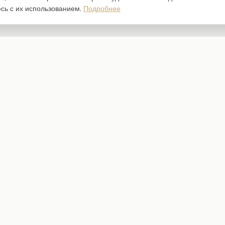
есь с их использованием.
Подробнее
Каталог
Наборы бумаги
Ножи для вырубки
Штампы
Трафареты
Чипборд