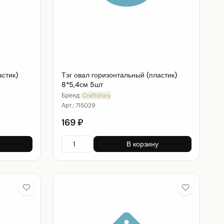
астик)
Тэг овал горизонтальный (пластик)
8*5,4см 5шт
Бренд:
Craftstory
Арт.:
715029
169 ₽
В корзину