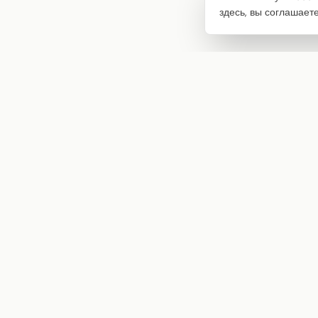
здесь, вы соглашает
Интернет-магазин товаров для творчества
info@craftstory.ru
г. Краснодар