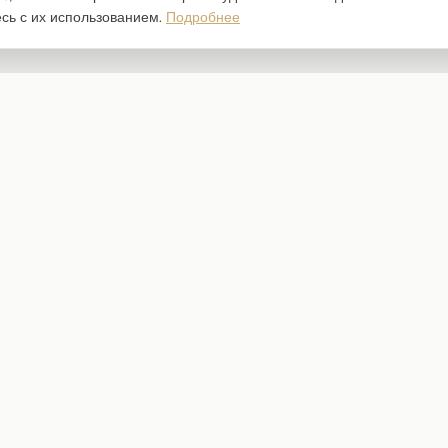
есь с их использованием.
Подробнее
Каталог
Наборы бумаги
Ножи для вырубки
Штампы
Трафареты
Чипборд