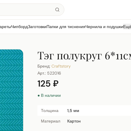
ареты
Чипборд
Заготовки
Папки для тиснения
Чернила и подушки
Ещ
Тэг полукруг 6*11
Бренд:
Craftstory
Арт.:
522016
125 ₽
● В наличии
Толщина
1,5 мм
Материал
Картон