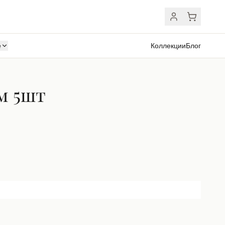
ё
Коллекции
Блог
см 5шт