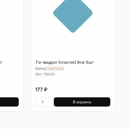
т
Тэг квадрат (пластик) 8см 5шт
Бренд:
Craftstory
Арт.:
715025
177 ₽
В корзину