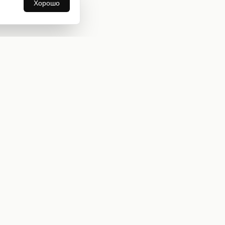
Хорошо
Информация
О нас
Оплата и доставка
Бонусная программа
Коллекции
Блог