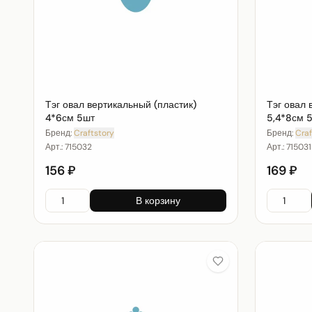
Тэг овал вертикальный (пластик)
Тэг овал 
4*6см 5шт
5,4*8см 
Бренд:
Craftstory
Бренд:
Craf
Арт.:
715032
Арт.:
715031
156 ₽
169 ₽
В корзину