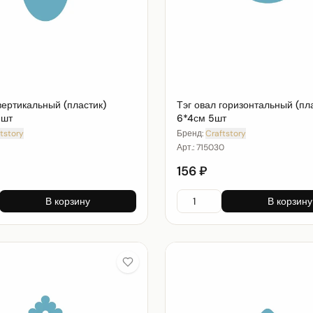
вертикальный (пластик)
Тэг овал горизонтальный (пл
5шт
6*4см 5шт
tstory
Бренд:
Craftstory
Арт.:
715030
156 ₽
В корзину
В корзину