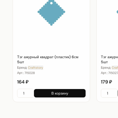
Тэг ажурный квадрат (пластик) 6см
Тэг ажурн
5шт
5шт
Бренд:
Craftstory
Бренд:
Craf
Арт.:
715028
Арт.:
71502
164 ₽
179 ₽
В корзину