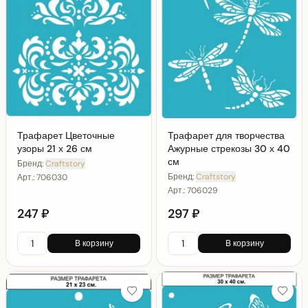
Трафарет Цветочные
Трафарет для творчества
узоры 21 х 26 см
Ажурные стрекозы 30 х 40
см
Бренд:
Craftstory
Бренд:
Craftstory
Арт.:
706030
Арт.:
706029
247 ₽
297 ₽
В корзину
В корзину