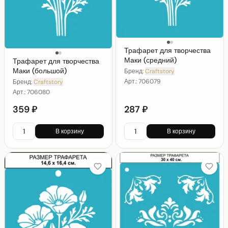
Трафарет для творчества
Маки (средний)
Трафарет для творчества
Маки (большой)
Бренд:
Craftstory
Арт.:
706079
Бренд:
Craftstory
Арт.:
706080
359 ₽
287 ₽
В корзину
В корзину