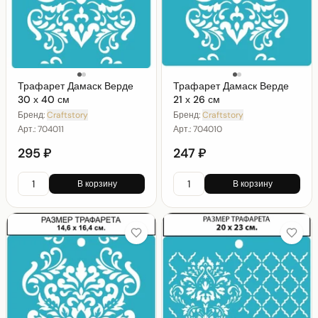
Трафарет Дамаск Верде
Трафарет Дамаск Верде
30 х 40 см
21 х 26 см
Бренд:
Craftstory
Бренд:
Craftstory
Арт.:
704011
Арт.:
704010
295 ₽
247 ₽
В корзину
В корзину