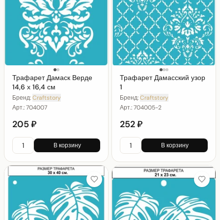
Трафарет Дамаск Верде
Трафарет Дамасский узор
14,6 х 16,4 см
1
Бренд:
Craftstory
Бренд:
Craftstory
Арт.:
704007
Арт.:
704005-2
205 ₽
252 ₽
В корзину
В корзину