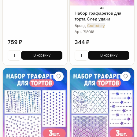
Набор трафаретов для
торта След удачи
Бренд:
Craftstory
Арт.:
718018
759 ₽
344 ₽
В корзину
В корзину