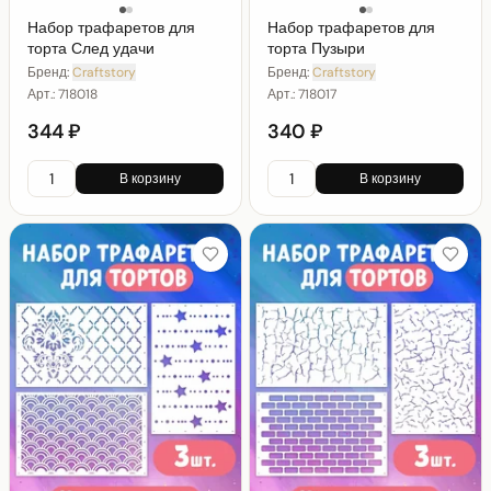
Набор трафаретов для
Набор трафаретов для
торта След удачи
торта Пузыри
Бренд:
Craftstory
Бренд:
Craftstory
Арт.:
718018
Арт.:
718017
344 ₽
340 ₽
В корзину
В корзину