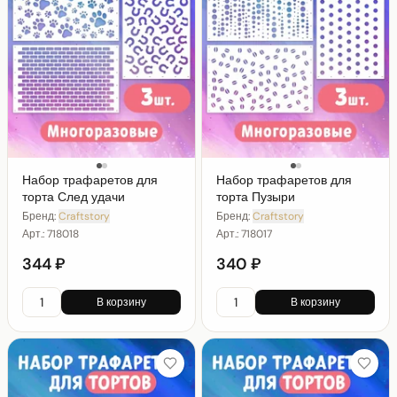
Набор трафаретов для
Набор трафаретов для
торта След удачи
торта Пузыри
Бренд:
Craftstory
Бренд:
Craftstory
Арт.:
718018
Арт.:
718017
344 ₽
340 ₽
В корзину
В корзину