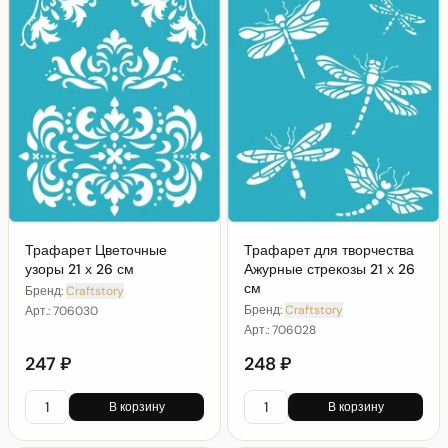
Трафарет Цветочные
Трафарет для творчества
узоры 21 х 26 см
Ажурные стрекозы 21 х 26
см
Бренд:
Craftstory
Бренд:
Craftstory
Арт.:
706030
Арт.:
706028
247 ₽
248 ₽
В корзину
В корзину