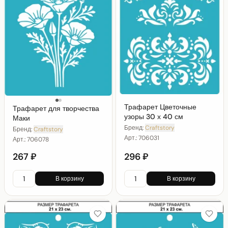
Трафарет Цветочные
Трафарет для творчества
узоры 30 х 40 см
Маки
Бренд:
Craftstory
Бренд:
Craftstory
Арт.:
706031
Арт.:
706078
267 ₽
296 ₽
В корзину
В корзину