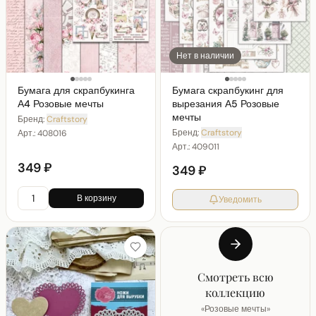
Нет в наличии
Бумага для скрапбукинга
Бумага скрапбукинг для
А4 Розовые мечты
вырезания А5 Розовые
мечты
Бренд:
Craftstory
Бренд:
Craftstory
Арт.:
408016
Арт.:
409011
349 ₽
349 ₽
В корзину
Уведомить
Смотреть всю
коллекцию
«
Розовые мечты
»