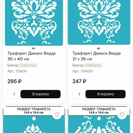
Трафарет Дамаск Верде
Трафарет Дамаск Верде
30 х 40 см
21 х 26 см
Бренд:
Craftstory
Бренд:
Craftstory
Арт.:
704011
Арт.:
704010
295 ₽
247 ₽
В корзину
В корзину