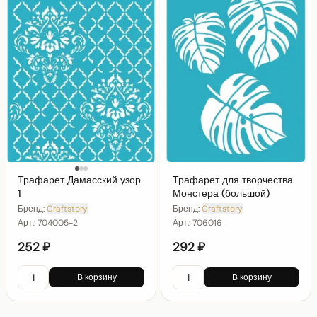
Трафарет Дамасский узор
Трафарет для творчества
1
Монстера (большой)
Бренд:
Craftstory
Бренд:
Craftstory
Арт.:
704005-2
Арт.:
706016
252 ₽
292 ₽
В корзину
В корзину