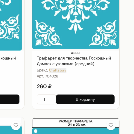
оскошный
Трафарет для творчества Роскошный
Дамаск с уголками (средний)
Бренд:
Craftstory
Арт.:
704026
260 ₽
В корзину