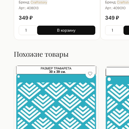
Бренд:
Craftstory
Бренд:
Craftst
Арт.:
408013
Арт.:
409010
349 ₽
349 ₽
В корзину
Похожие товары