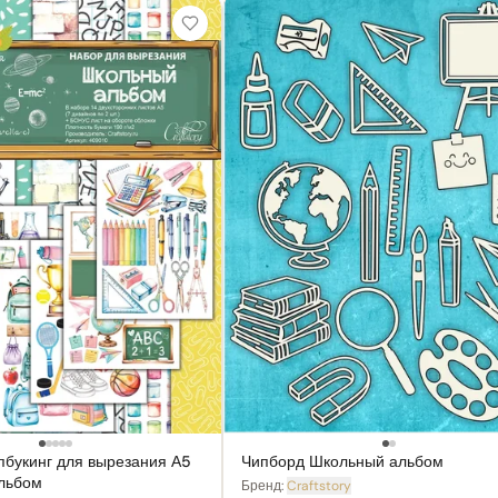
пбукинг для вырезания А5
Чипборд Школьный альбом
льбом
Бренд:
Craftstory