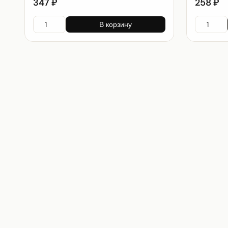
347 ₽
258 ₽
В корзину