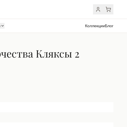
ё
Коллекции
Блог
чества Кляксы 2