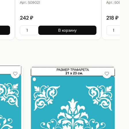
Арт.:
509021
Арт.:
509019
242 ₽
218 ₽
В корзину