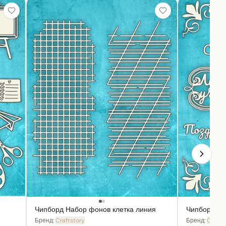
Чипборд Набор фонов клетка линия
Чипборд На
Бренд:
Craftstory
Бренд:
Crafts