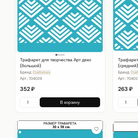
Трафарет для творчества Арт деко
Трафарет 
(большой)
(средний)
Бренд:
Craftstory
Бренд:
Craf
Арт.:
704029
Арт.:
70402
352 ₽
263 ₽
В корзину