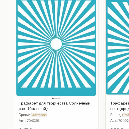
Трафарет для творчества Солнечный
Трафарет
свет (большой)
свет (сре
Бренд:
Craftstory
Бренд:
Craf
Арт.:
704025
Арт.:
70402