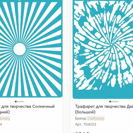
 для творчества Солнечный
Трафарет для творчества Да
дний)
(большой)
tstory
Бренд:
Craftstory
4
Арт.:
704023