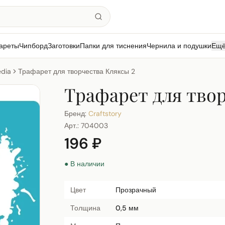
ареты
Чипборд
Заготовки
Папки для тиснения
Чернила и подушки
Ещ
dia
Трафарет для творчества Кляксы 2
Трафарет для твор
Бренд:
Craftstory
Арт.:
704003
196 ₽
● В наличии
Цвет
Прозрачный
Толщина
0,5 мм