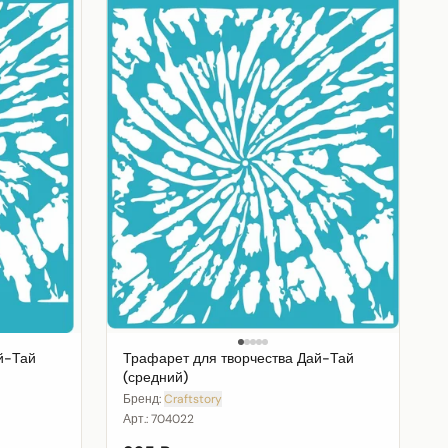
й-Тай
Трафарет для творчества Дай-Тай
(средний)
Бренд:
Craftstory
Арт.:
704022