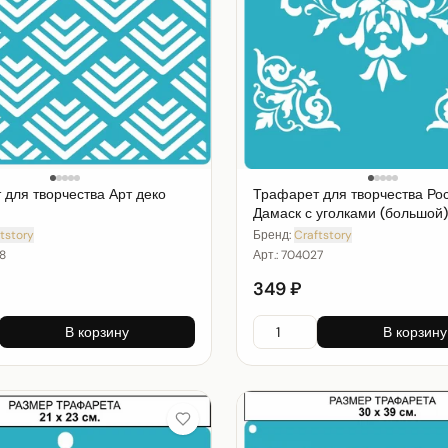
для творчества Арт деко
Трафарет для творчества Р
Дамаск с уголками (большой)
tstory
Бренд:
Craftstory
8
Арт.:
704027
349 ₽
В корзину
В корзину