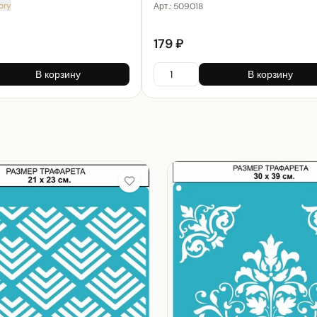
ory
Арт.:
509018
179 ₽
В корзину
В корзину