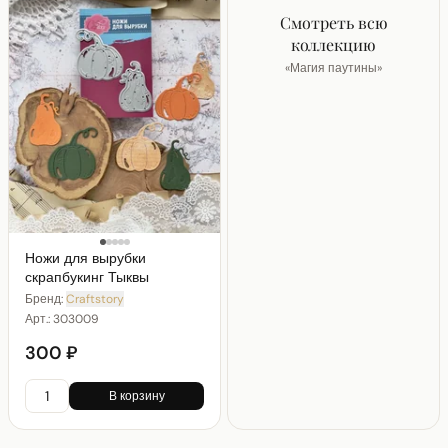
Смотреть всю
коллекцию
«
Магия паутины
»
Ножи для вырубки
скрапбукинг Тыквы
Бренд:
Craftstory
Арт.:
303009
300 ₽
В корзину