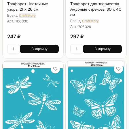
Трафарет Цветочные
Трафарет для творчества
узоры 21 х 26 см
Ажурные стрекозы 30 х 40
см
Бренд:
Craftstory
Бренд:
Craftstory
Арт.:
706030
Арт.:
706029
247 ₽
297 ₽
В корзину
В корзину