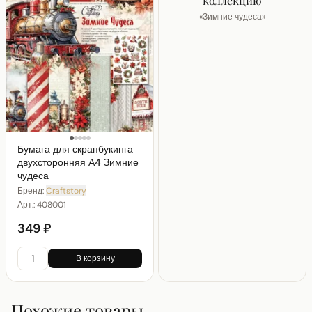
коллекцию
«
Зимние чудеса
»
Бумага для скрапбукинга
двухсторонняя А4 Зимние
чудеса
Бренд:
Craftstory
Арт.:
408001
349 ₽
В корзину
Похожие товары