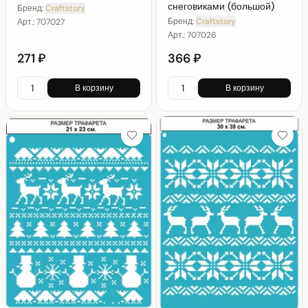
снеговиками (большой)
Бренд:
Craftstory
Бренд:
Craftstory
Арт.:
707027
Арт.:
707026
271 ₽
366 ₽
В корзину
В корзину