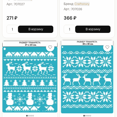
Бренд:
Craftstory
Арт.:
707027
Арт.:
707026
271 ₽
366 ₽
В корзину
В корзину