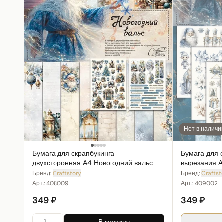
Нет в наличи
Бумага для скрапбукинга
Бумага для 
двухсторонняя А4 Новогодний вальс
вырезания А
Бренд:
Craftstory
Бренд:
Craftst
Арт.:
408009
Арт.:
409002
349 ₽
349 ₽
В корзину