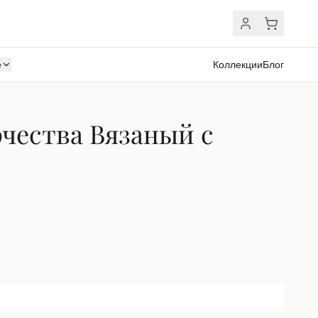
ё
Коллекции
Блог
чества Вязаный с