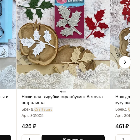
пы и
Ножи для вырубки скрапбукинг Веточка
Нож для вы
остролиста
кукушкой
Бренд:
Craftstory
Бренд:
Crafts
Арт.:
301005
Арт.:
301011
425 ₽
461 ₽
В корзину