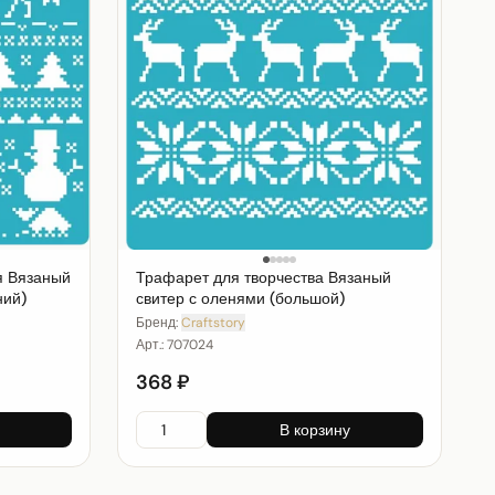
я Вязаный
Трафарет для творчества Вязаный
ний)
свитер с оленями (большой)
Бренд:
Craftstory
Арт.:
707024
368 ₽
В корзину