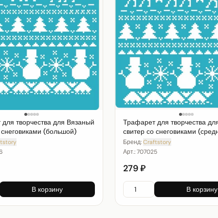
 для творчества для Вязаный
Трафарет для творчества дл
 снеговиками (большой)
свитер со снеговиками (сред
tstory
Бренд:
Craftstory
6
Арт.:
707025
279 ₽
В корзину
В корзину