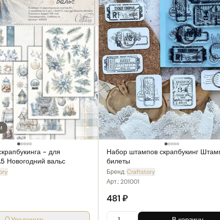
и
скрапбукинга - для
Набор штампов скрапбукинг Штам
5 Новогодний вальс
билеты
ory
Бренд:
Craftstory
Арт.:
201001
481 ₽
Уведомить
В корзину