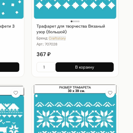
нфети 3
Трафарет для творчества Вязаный
узор (большой)
Бренд:
Craftstory
Арт.:
707028
367 ₽
В корзину