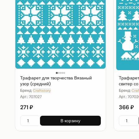
Трафарет для творчества Вязаный
Трафарет
узор (средний)
свитер со
Бренд:
Craftstory
Бренд:
Craf
Арт.:
707027
Арт.:
70702
271 ₽
366 ₽
В корзину