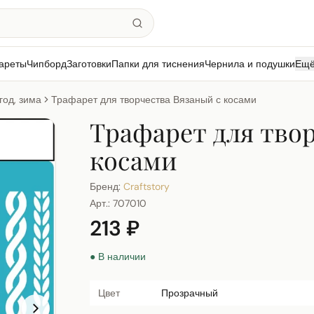
ареты
Чипборд
Заготовки
Папки для тиснения
Чернила и подушки
Ещ
год, зима
Трафарет для творчества Вязаный с косами
Трафарет для твор
косами
Бренд:
Craftstory
Арт.:
707010
213 ₽
● В наличии
Цвет
Прозрачный