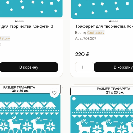
 для творчества Конфети 3
Трафарет для творчества Ко
Бренд:
Craftstory
tstory
Арт.:
708007
0
220 ₽
В корзину
В корзину