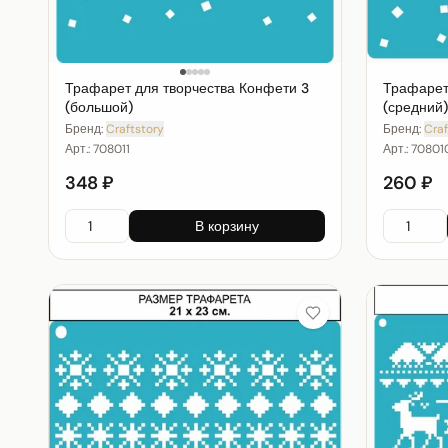
Трафарет для творчества Конфети 3
Трафарет
(большой)
(средний)
Бренд:
Craftstory
Бренд:
Craf
Арт.:
708011
Арт.:
70801
348 ₽
260 ₽
В корзину