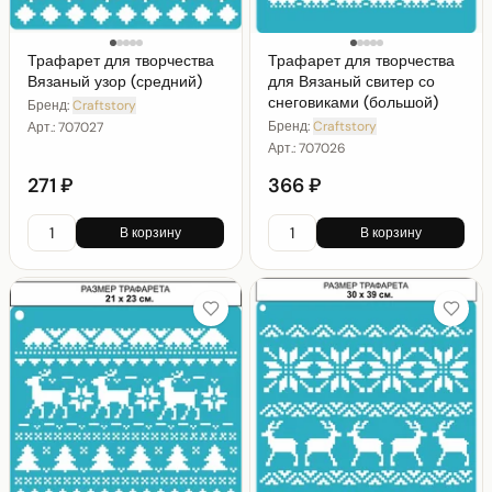
Трафарет для творчества
Трафарет для творчества
Вязаный узор (средний)
для Вязаный свитер со
снеговиками (большой)
Бренд:
Craftstory
Бренд:
Craftstory
Арт.:
707027
Арт.:
707026
271 ₽
366 ₽
В корзину
В корзину