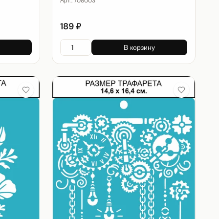
Арт.:
708003
189 ₽
В корзину