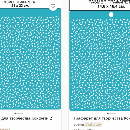
 для творчества Конфети 2
Трафарет для творчества Ко
Бренд:
Craftstory
tstory