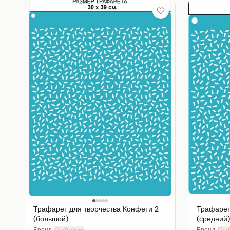
Трафарет для творчества Конфети 2
Трафарет
(большой)
(средний)
Бренд:
Craftstory
Бренд:
Craf