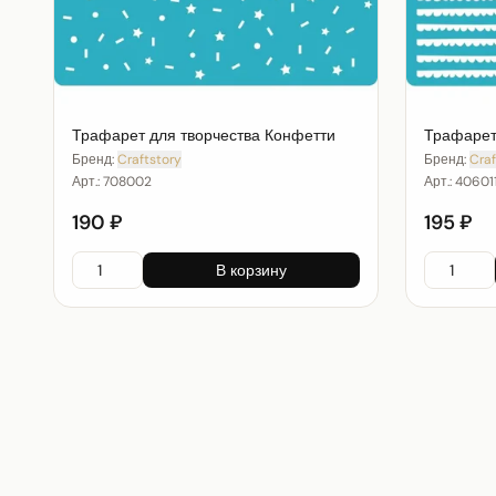
Трафарет для творчества Конфетти
Трафарет
Бренд:
Craftstory
Бренд:
Craf
Арт.:
708002
Арт.:
40601
190 ₽
195 ₽
В корзину