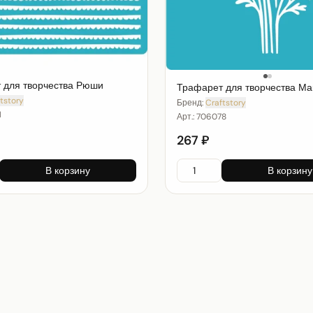
 для творчества Рюши
Трафарет для творчества Ма
tstory
Бренд:
Craftstory
1
Арт.:
706078
267 ₽
В корзину
В корзину