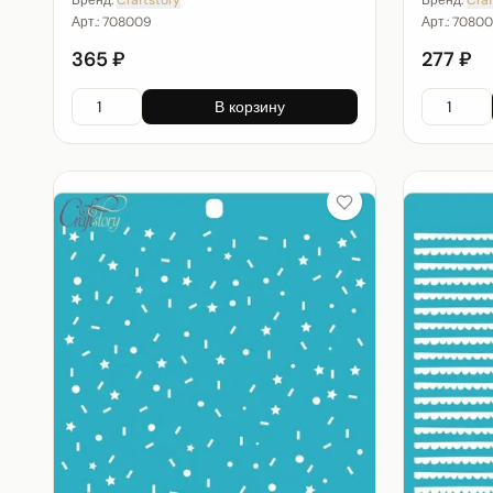
Арт.:
708009
Арт.:
70800
365 ₽
277 ₽
В корзину