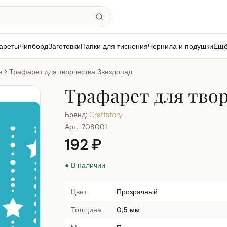
ареты
Чипборд
Заготовки
Папки для тиснения
Чернила и подушки
Ещ
е
Трафарет для творчества Звездопад
Трафарет для твор
Бренд:
Craftstory
Арт.:
708001
192 ₽
● В наличии
Цвет
Прозрачный
Толщина
0,5 мм