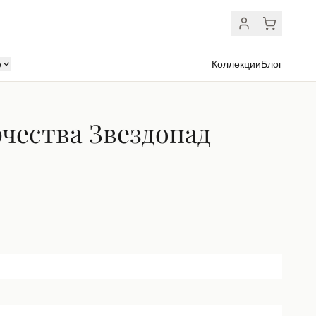
ё
Коллекции
Блог
чества Звездопад