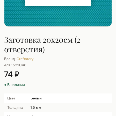
Заготовка 20х20см (2
отверстия)
Бренд:
Craftstory
Арт.:
522048
74 ₽
● В наличии
Цвет
Белый
Толщина
1,5 мм