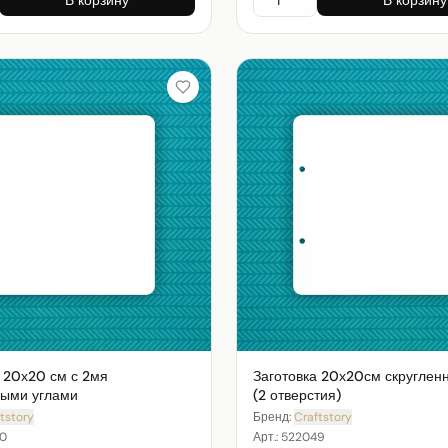
 20х20 см с 2мя
Заготовка 20х20см скруглен
ными углами
(2 отверстия)
tstory
Бренд:
Craftstory
0
Арт.:
522049