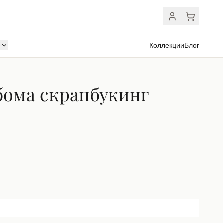
ё
Коллекции
Блог
бома скрапбукинг