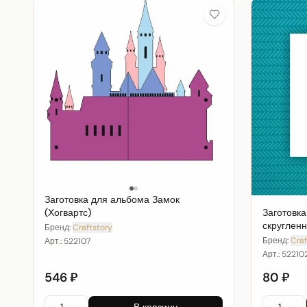
Заготовка для альбома Замок
Заготовка
(Хогвартс)
скруглен
Бренд:
Craftstory
Бренд:
Craf
Арт.:
522107
Арт.:
52210
546 ₽
80 ₽
В корзину