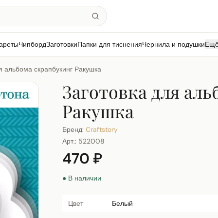
ареты
Чипборд
Заготовки
Папки для тиснения
Чернила и подушки
Ещ
я альбома скрапбукинг Ракушка
Заготовка для аль
Ракушка
Бренд:
Craftstory
Арт.:
522008
470 ₽
● В наличии
Цвет
Белый