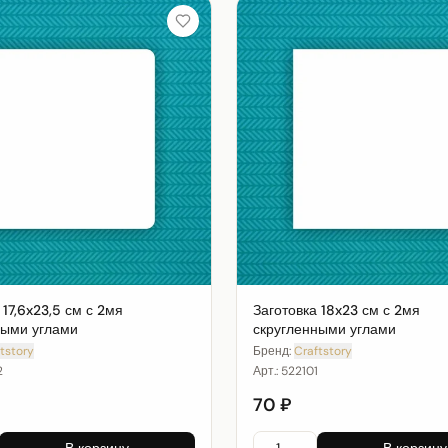
 17,6x23,5 см с 2мя
Заготовка 18x23 см с 2мя
ными углами
скругленными углами
tstory
Бренд:
Craftstory
2
Арт.:
522101
70 ₽
В корзину
В корзину