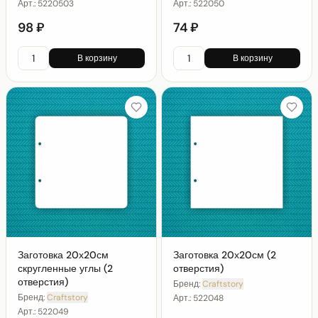
Арт.:
5220503
Арт.:
522050
98 ₽
74 ₽
В корзину
В корзину
Заготовка 20х20см
Заготовка 20х20см (2
скругленные углы (2
отверстия)
отверстия)
Бренд:
Craftstory
Бренд:
Craftstory
Арт.:
522048
Арт.:
522049