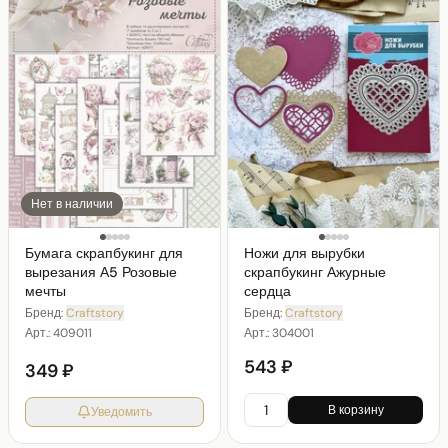
Нет в наличии
Бумага скрапбукинг для
Ножи для вырубки
вырезания А5 Розовые
скрапбукинг Ажурные
мечты
сердца
Бренд:
Craftstory
Бренд:
Craftstory
Арт.:
409011
Арт.:
304001
543 ₽
349 ₽
В корзину
Уведомить