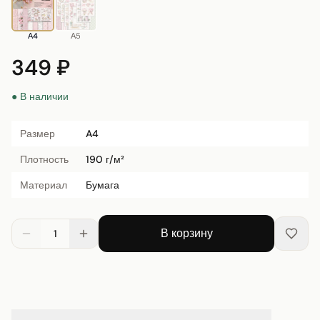
А4
А5
349 ₽
● В наличии
Размер
A4
Плотность
190 г/м²
Материал
Бумага
В корзину
1