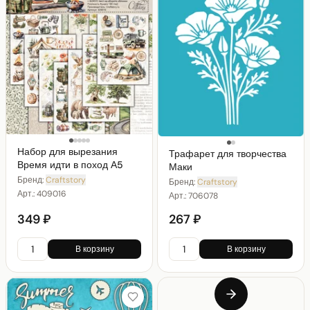
Набор для вырезания
Трафарет для творчества
Время идти в поход А5
Маки
Бренд:
Craftstory
Бренд:
Craftstory
Арт.:
409016
Арт.:
706078
349 ₽
267 ₽
В корзину
В корзину