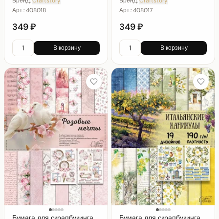
Бренд:
Craftstory
Бренд:
Craftstory
Арт.:
408018
Арт.:
408017
349 ₽
349 ₽
В корзину
В корзину
Бумага для скрапбукинга
Бумага для скрапбукинга