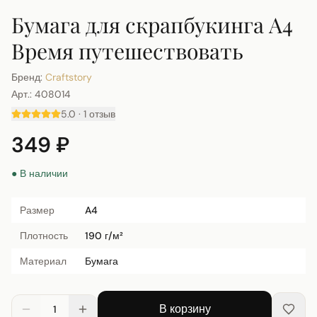
Бумага для скрапбукинга А4
Время путешествовать
Бренд:
Craftstory
Арт.:
408014
5.0
·
1
отзыв
349 ₽
● В наличии
Размер
A4
Плотность
190 г/м²
Материал
Бумага
В корзину
1