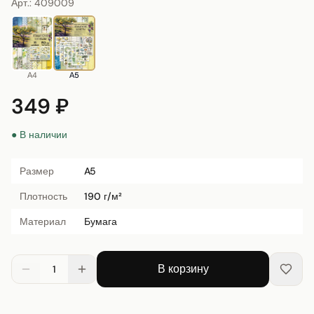
Арт.:
409009
А4
А5
349 ₽
● В наличии
Размер
A5
Плотность
190 г/м²
Материал
Бумага
В корзину
1