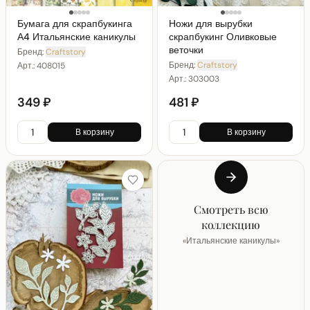
Бумага для скрапбукинга
Ножи для вырубки
А4 Итальянские каникулы
скрапбукинг Оливковые
веточки
Бренд:
Craftstory
Бренд:
Craftstory
Арт.:
408015
Арт.:
303003
349 ₽
481 ₽
В корзину
В корзину
Смотреть всю
коллекцию
«
Итальянские каникулы
»