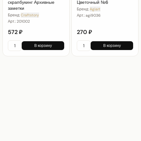
скрапбукинг Архивные
Цветочный №6
заметки
Бренд:
Agiart
Бренд:
Craftstory
Арт.:
agi9036
Арт.:
201002
572 ₽
270 ₽
В корзину
В корзину