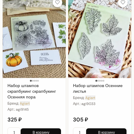
Набор штампов
Набор штампов Осенние
скрапбукинг скрапбукинг
листья
Осенняя пора
Бренд:
Agiart
Бренд:
Agiart
Арт.:
agi9033
Арт.:
agi9145
325 ₽
305 ₽
В корзину
В корзину