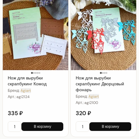
Нож для вырубки
Нож для вырубки
скрапбукинг Комод
скрапбукинг Дворцовый
фонарь
Бренд:
Agiart
Бренд:
Agiart
Арт.:
agi2124
Арт.:
agi2100
335 ₽
320 ₽
В корзину
В корзину