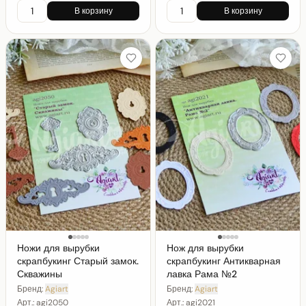
В корзину
В корзину
Ножи для вырубки
Нож для вырубки
скрапбукинг Старый замок.
скрапбукинг Антикварная
Скважины
лавка Рама №2
Бренд:
Agiart
Бренд:
Agiart
Арт.:
agi2050
Арт.:
agi2021