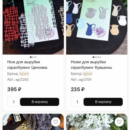
Нож для вырубки
Ножи для вырубки
скрапбукинг Циновка
скрапбукинг Кувшины
Бренд:
Agiart
Бренд:
Agiart
Арт.:
agi2283
Арт.:
agi2159
395 ₽
235 ₽
В корзину
В корзину