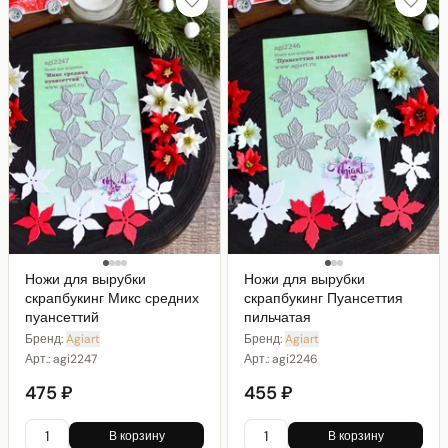
Ножи для вырубки
Ножи для вырубки
скрапбукинг Микс средних
скрапбукинг Пуансеттия
пуансеттий
пильчатая
Бренд:
Agiart
Бренд:
Agiart
Арт.:
agi2247
Арт.:
agi2246
475 ₽
455 ₽
В корзину
В корзину