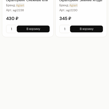
скрапбукинг Снежные ели
скрапбукинг Зимние ягоды
Бренд:
Agiart
Бренд:
Agiart
Арт.:
agi2238
Арт.:
agi2230
430 ₽
345 ₽
В корзину
В корзину