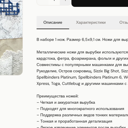
Описание
Характеристики
Отз
В наборе 1 нож. Размер 6,5х9,1 см. Ножи для вы
Металлические ножи для вырубки используются 
кардстока, фетра, фоармирана, фольги и других 
Совместимы с популярными машинками для выр
Рукоделие, Остров сокровищ, Sizzix Big Shot, Sizzix 
Spellbinders Platinum, Spellbinders Platinum 6, 
Xpress, Toga, Cuttlebug и другими машинками с
Преимущества ножей:

– Четкая и аккуратная вырубка

– Подходят для многократного использования

– Поддержка различных видов тонких материалов
– Тонкая и проработанная детализация

– Легкое извлечение элементов после вырубки
