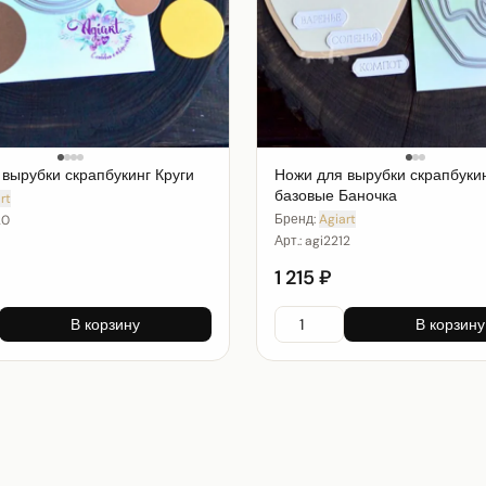
вырубки скрапбукинг Круги
Ножи для вырубки скрапбуки
базовые Баночка
rt
Бренд:
Agiart
20
Арт.:
agi2212
1 215 ₽
В корзину
В корзину