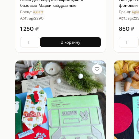
базовые Марки квадратные
фоновый 
Бренд:
Agiart
Бренд:
Agia
Арт.:
agi2290
Арт.:
agi22
1 250 ₽
850 ₽
В корзину