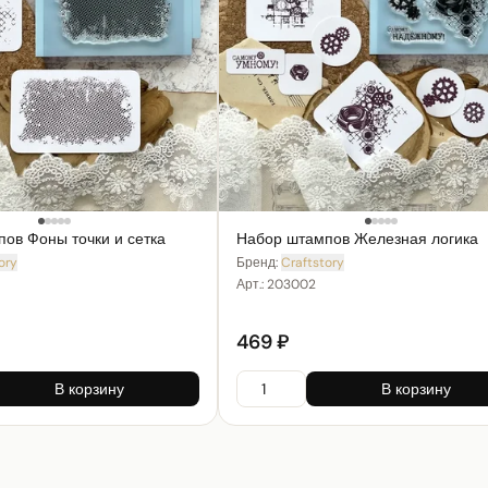
ов Фоны точки и сетка
Набор штампов Железная логика
ory
Бренд:
Craftstory
Арт.:
203002
469 ₽
В корзину
В корзину