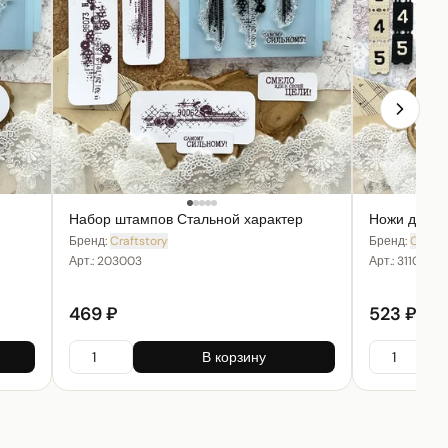
Набор штампов Стальной характер
Ножи для в
Бренд:
Craftstory
Бренд:
Crafts
Арт.:
203003
Арт.:
311001
469 ₽
523 ₽
В корзину