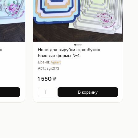
нг
Ножи для вырубки скрапбукинг
Базовые формы №4
Бренд:
Agiart
Арт.:
agi2173
1 550 ₽
В корзину