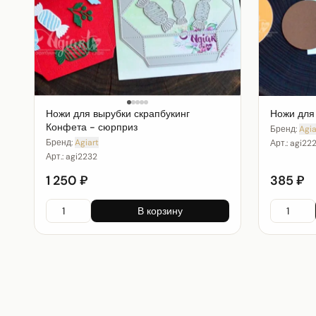
Ножи для вырубки скрапбукинг
Ножи для 
Конфета - сюрприз
Бренд:
Agia
Бренд:
Agiart
Арт.:
agi22
Арт.:
agi2232
1 250 ₽
385 ₽
В корзину