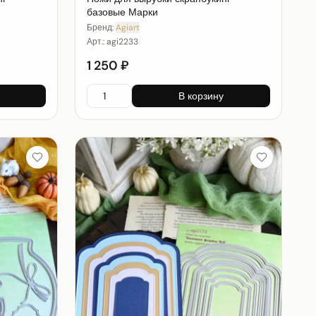
базовые Марки
Бренд:
Agiart
Арт.:
agi2233
1 250 ₽
В корзину