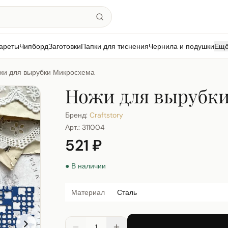
ареты
Чипборд
Заготовки
Папки для тиснения
Чернила и подушки
Ещ
жи для вырубки Микросхема
Ножи для вырубк
Бренд:
Craftstory
Арт.:
311004
521 ₽
● В наличии
Материал
Сталь
1