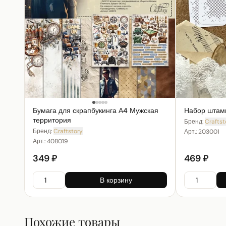
Бумага для скрапбукинга А4 Мужская
Набор штамп
территория
Бренд:
Craftst
Бренд:
Craftstory
Арт.:
203001
Арт.:
408019
349 ₽
469 ₽
В корзину
Похожие товары