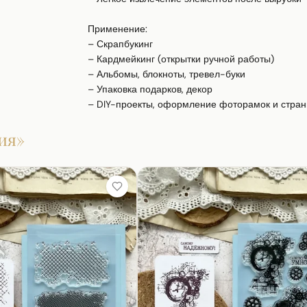
Применение:

– Скрапбукинг

– Кардмейкинг (открытки ручной работы)

– Альбомы, блокноты, тревел-буки

– Упаковка подарков, декор

– DIY-проекты, оформление фоторамок и стра
ия
»