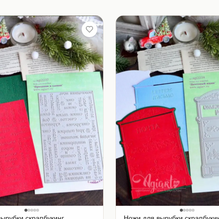
вырубки скрапбукинг
Ножи для вырубки скрапбуки