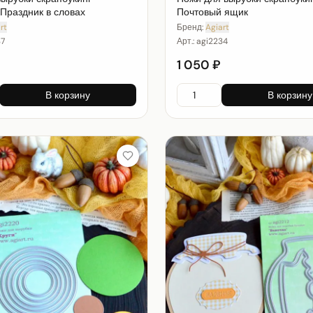
Праздник в словах
Почтовый ящик
rt
Бренд:
Agiart
37
Арт.:
agi2234
1 050 ₽
В корзину
В корзину