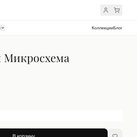
ё
Коллекции
Блог
и Микросхема
В корзину